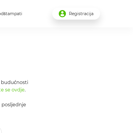
odštampati
Registracija
u budućnosti
ite se ovdje
.
e posljednje